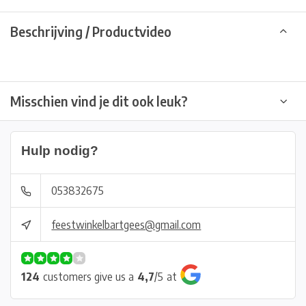
Beschrijving / Productvideo
Misschien vind je dit ook leuk?
Hulp nodig?
053832675
feestwinkelbartgees@gmail.com
124
customers give us a
4,7
/
5
at