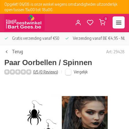
Opgelet! 06/08 is onze winkel wegens omstandigheden uitzonderlijk
open tussen 15u00 tot 18u00.
0
Gratis verzending vanaf €50
Verzending vanaf BE €4,95 - NL €
Terug
Art: 29428
Paar Oorbellen / Spinnen
Vergelijk
0/5 (0 Reviews)