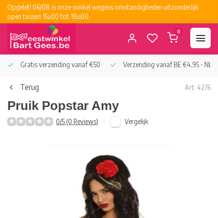
Opgelet! 06/08 is onze winkel wegens omstandigheden uitzonderlijk
open tussen 15u00 tot 18u00.
0
Gratis verzending vanaf €50
Verzending vanaf BE €4,95 - NL €
Terug
Art: 4276
Pruik Popstar Amy
Vergelijk
0/5 (0 Reviews)