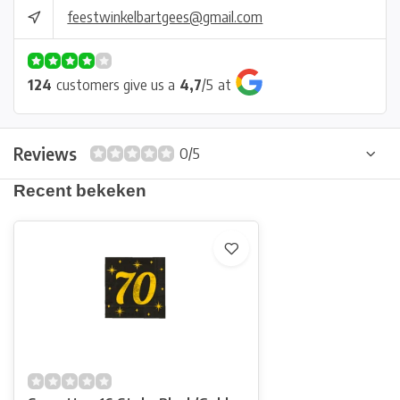
feestwinkelbartgees@gmail.com
124
customers give us a
4,7
/
5
at
Reviews
0/5
Recent bekeken