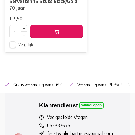
Servetten 16 Stuks Black/Gold
70 Jaar
€2,50
Vergelijk
Gratis verzending vanaf €50
Verzending vanaf BE €4,95 - NL 
Klantendienst
winkel open
Veelgestelde Vragen
053832675
feestwinkelbartgees@gmail.com