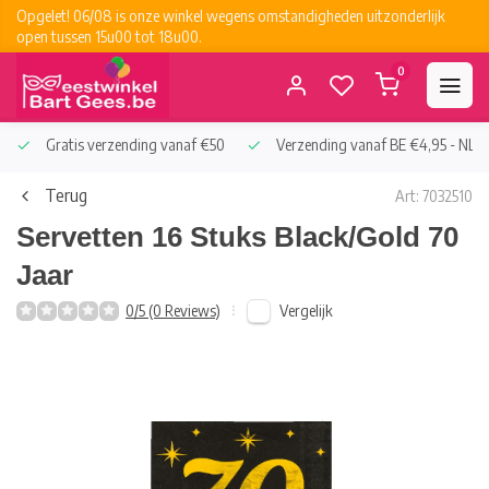
Opgelet! 06/08 is onze winkel wegens omstandigheden uitzonderlijk
open tussen 15u00 tot 18u00.
0
Gratis verzending vanaf €50
Verzending vanaf BE €4,95 - NL €
Terug
Art: 7032510
Servetten 16 Stuks Black/Gold 70
Jaar
Vergelijk
0/5 (0 Reviews)