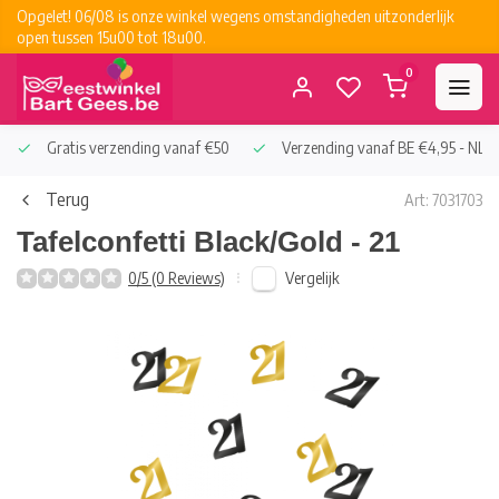
Opgelet! 06/08 is onze winkel wegens omstandigheden uitzonderlijk
open tussen 15u00 tot 18u00.
0
Gratis verzending vanaf €50
Verzending vanaf BE €4,95 - NL €
Terug
Art: 7031703
Tafelconfetti Black/Gold - 21
Vergelijk
0/5 (0 Reviews)