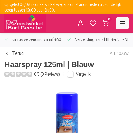
Opgelet! 06/08 is onze winkel wegens omstandigheden uitzonderlijk
open tussen 15u00 tot 18u00.
0
Gratis verzending vanaf €50
Verzending vanaf BE €4,95 - NL €
Terug
Art: 102357
Haarspray 125ml | Blauw
Vergelijk
0/5 (0 Reviews)