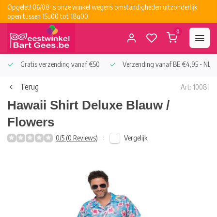
Opgelet! 06/08 is onze winkel wegens omstandigheden uitzonderlijk
open tussen 15u00 tot 18u00.
0
Gratis verzending vanaf €50
Verzending vanaf BE €4,95 - NL €
Terug
Art: 10081
Hawaii Shirt Deluxe Blauw /
Flowers
Vergelijk
0/5 (0 Reviews)