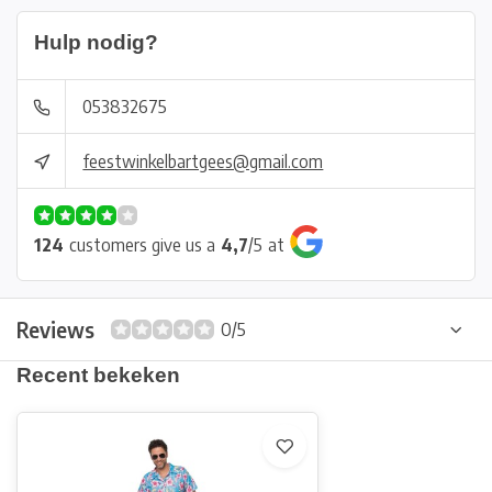
Hulp nodig?
053832675
feestwinkelbartgees@gmail.com
124
customers give us a
4,7
/
5
at
Reviews
0/5
Recent bekeken