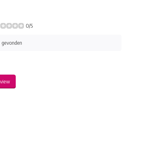
0/5
s gevonden
eview