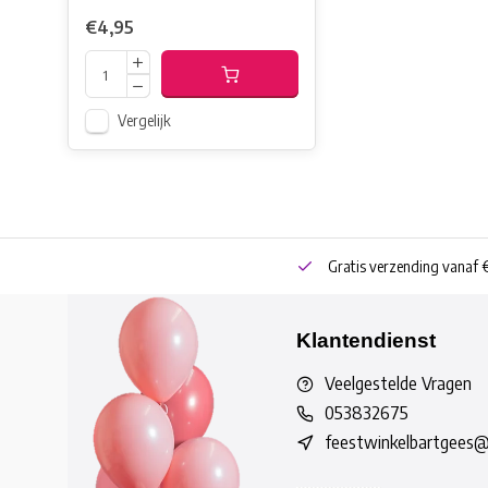
€4,95
Vergelijk
neren
Bestel online of Click & Collect
Gratis verzending vanaf 
Klantendienst
Veelgestelde Vragen
053832675
feestwinkelbartgees