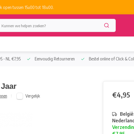
k open tussen 15u00 tot 18u00.
5 - NL €7,95
Eenvoudig Retourneren
Bestel online of Click & Col
 Jaar
€4,95
Vergelijk
nnen
België
Nederland
Verzendin
€7,95