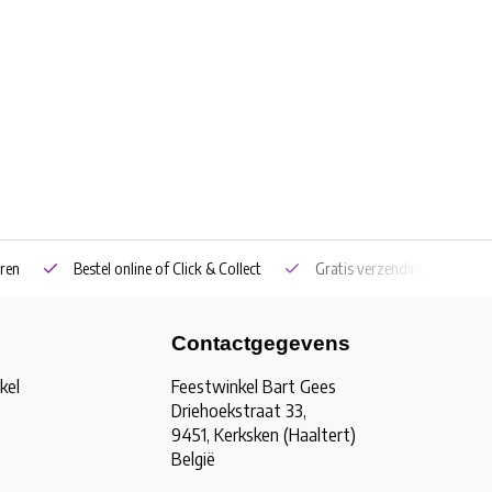
ren
Bestel online of Click & Collect
Gratis verzending vanaf €5
Contactgegevens
kel
Feestwinkel Bart Gees
Driehoekstraat 33,
9451, Kerksken (Haaltert)
België