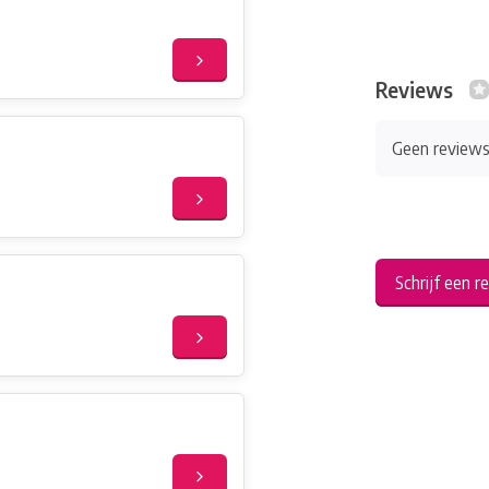
Reviews
Geen review
Schrijf een r
r