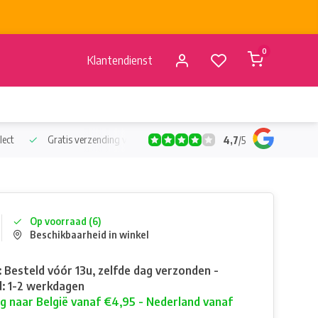
0
Klantendienst
lect
Gratis verzending vanaf €50
Verzending vanaf BE €4,95 - 
4,7
/
5
Op voorraad (6)
Beschikbaarheid in winkel
: Besteld vóór 13u, zelfde dag verzonden -
: 1-2 werkdagen
g naar België vanaf €4,95 - Nederland vanaf