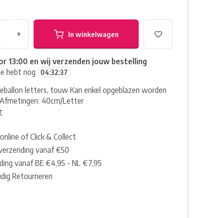
+
In winkelwagen
or 13:00 en wij verzenden jouw bestelling
Je hebt nog
04
:
32
:
37
lieballon letters, touw Kan enkel opgeblazen worden
 Afmetingen: 40cm/Letter
r
online of Click & Collect
 verzending vanaf €50
ding vanaf BE €4,95 - NL €7,95
dig Retourneren