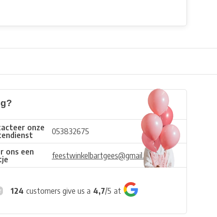
ig?
acteer onze
053832675
tendienst
r ons een
feestwinkelbartgees@gmail.com
tje
124
customers give us a
4,7
/
5
at