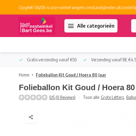
Opgelet! 06/08 is onze winkel wegens omstandigheden uitzonderlij
Alle categorieën
 Collect
Gratis verzending vanaf €50
Verzending vanaf BE €4,9
Home
Folieballon Kit Goud / Hoera 80 Jaar
Folieballon Kit Goud / Hoera 80
0/5 (0 Reviews)
Toon alle:
Grote Letters
,
Ballo