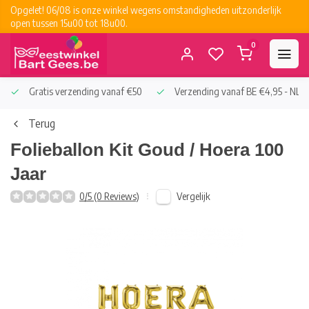
Opgelet! 06/08 is onze winkel wegens omstandigheden uitzonderlijk
open tussen 15u00 tot 18u00.
0
Gratis verzending vanaf €50
Verzending vanaf BE €4,95 - NL €
Terug
Folieballon Kit Goud / Hoera 100
Jaar
Vergelijk
0/5 (0 Reviews)