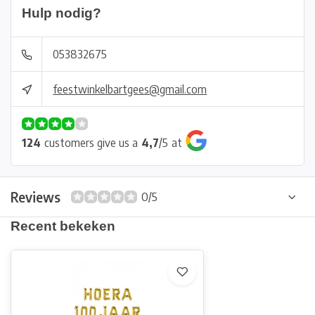
Hulp nodig?
053832675
feestwinkelbartgees@gmail.com
124
customers give us a
4,7
/
5
at
Reviews
0/5
Recent bekeken