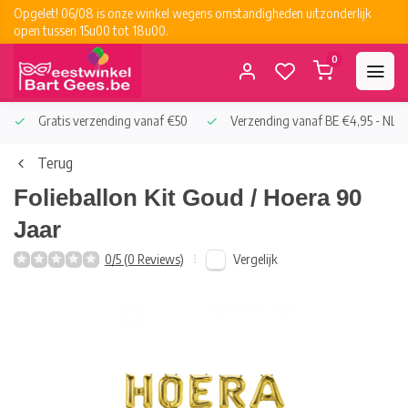
Opgelet! 06/08 is onze winkel wegens omstandigheden uitzonderlijk
open tussen 15u00 tot 18u00.
0
Gratis verzending vanaf €50
Verzending vanaf BE €4,95 - NL €
Terug
Folieballon Kit Goud / Hoera 90
Jaar
Vergelijk
0/5 (0 Reviews)