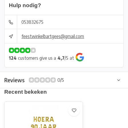
Hulp nodig?
053832675
feestwinkelbartgees@gmail.com
124
customers give us a
4,7
/
5
at
Reviews
0/5
Recent bekeken