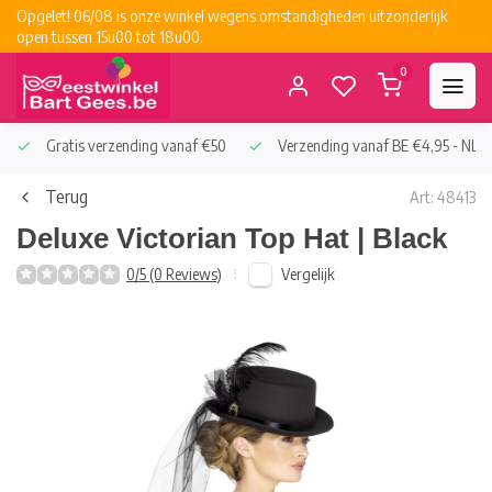
Opgelet! 06/08 is onze winkel wegens omstandigheden uitzonderlijk
open tussen 15u00 tot 18u00.
0
Gratis verzending vanaf €50
Verzending vanaf BE €4,95 - NL €
Terug
Art: 48413
Deluxe Victorian Top Hat | Black
Vergelijk
0/5 (0 Reviews)