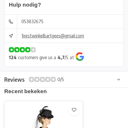
Hulp nodig?
053832675
feestwinkelbartgees@gmail.com
124
customers give us a
4,7
/
5
at
Reviews
0/5
Recent bekeken