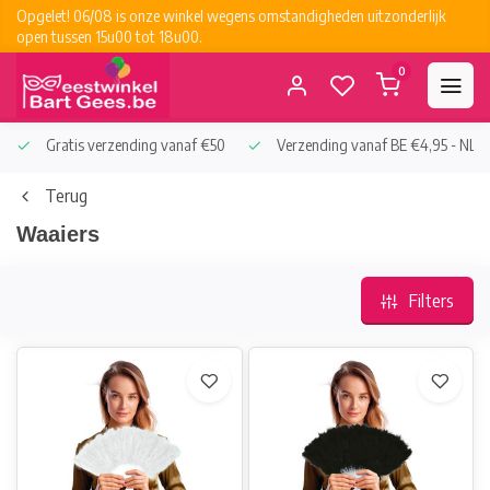
Opgelet! 06/08 is onze winkel wegens omstandigheden uitzonderlijk
open tussen 15u00 tot 18u00.
0
Gratis verzending vanaf €50
Verzending vanaf BE €4,95 - NL €
Terug
Waaiers
Filters