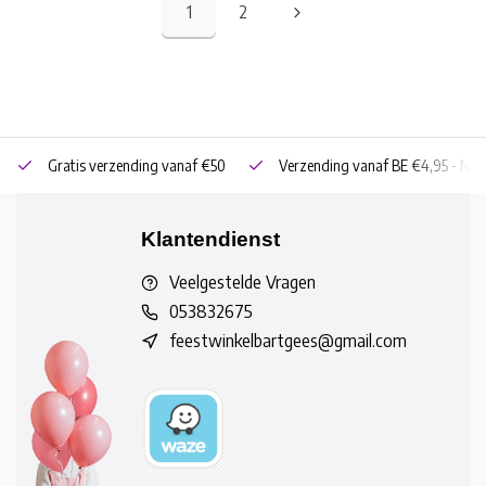
1
2
Gratis verzending vanaf €50
Verzending vanaf BE €4,95 - NL 
Klantendienst
Veelgestelde Vragen
053832675
feestwinkelbartgees@gmail.com