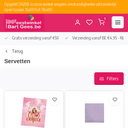
Opgelet! 06/08 is onze winkel wegens omstandigheden uitzonderlijk
open tussen 15u00 tot 18u00.
0
Gratis verzending vanaf €50
Verzending vanaf BE €4,95 - NL €
Terug
Servetten
Filters