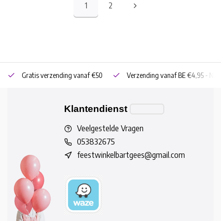
1
2
Gratis verzending vanaf €50
Verzending vanaf BE €4,95 - NL 
Klantendienst
Veelgestelde Vragen
053832675
feestwinkelbartgees@gmail.com