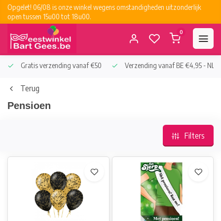
Opgelet! 06/08 is onze winkel wegens omstandigheden uitzonderlijk
open tussen 15u00 tot 18u00.
0
Gratis verzending vanaf €50
Verzending vanaf BE €4,95 - NL €
Terug
Pensioen
Filters