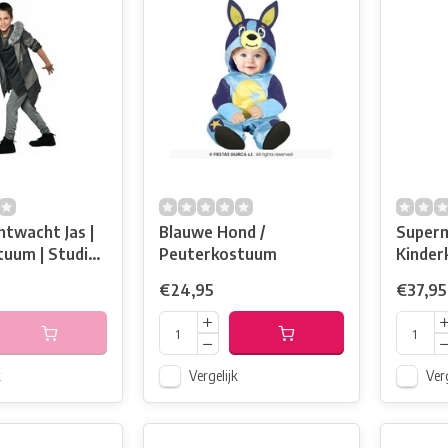
twacht Jas |
Blauwe Hond /
Superm
tuum | Studio
Peuterkostuum
Kinde
€24,95
€37,95
k
Vergelijk
Verg