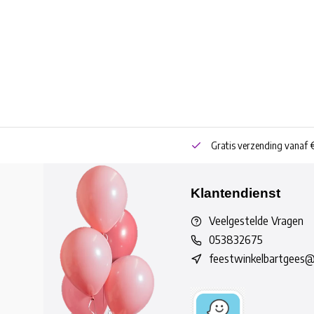
neren
Bestel online of Click & Collect
Gratis verzending vanaf 
Klantendienst
Veelgestelde Vragen
053832675
feestwinkelbartgees