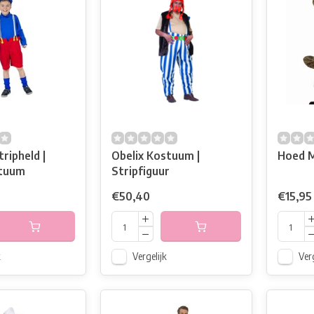
ripheld |
Obelix Kostuum |
Hoed M
stuum
Stripfiguur
€50,40
€15,95
k
Vergelijk
Verg