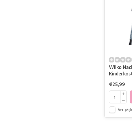
Wilko Nac
Kinderkos
100
€25,99
Vergelij