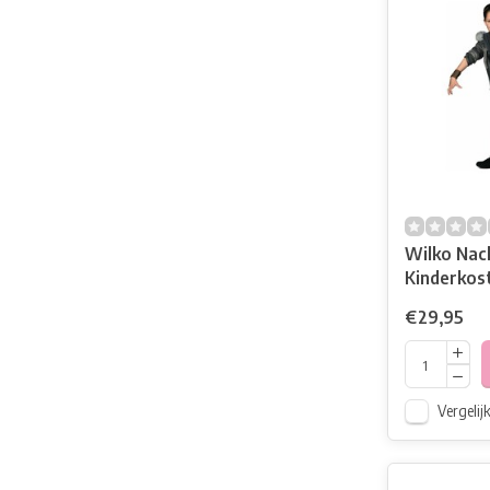
Wilko Nach
Kinderkos
100
€29,95
Vergelij