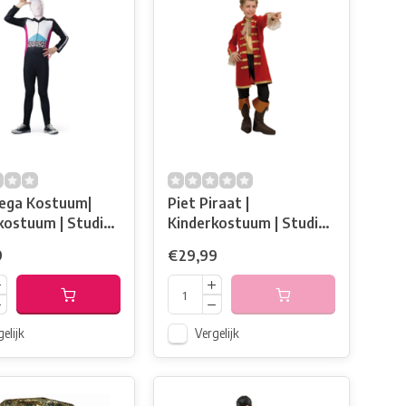
ega Kostuum|
Piet Piraat |
kostuum | Studio
Kinderkostuum | Studio
100
9
€29,99
elijk
Vergelijk