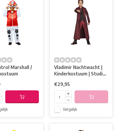
trol Marshall /
Vladimir Nachtwacht |
rkostuum
Kinderkostuum | Studio
100
0
€29,95
elijk
Vergelijk