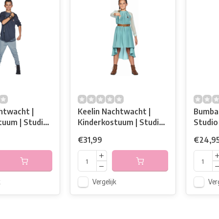
htwacht |
Keelin Nachtwacht |
Bumba 
tuum | Studio
Kinderkostuum | Studio
Studio
100
€31,99
€24,9
k
Vergelijk
Verg