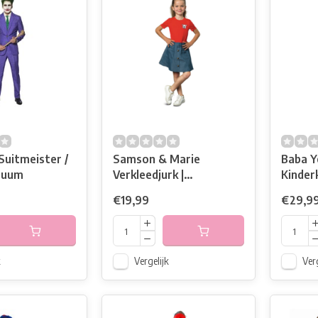
Suitmeister /
Samson & Marie
Baba Y
tuum
Verkleedjurk |
Kinder
Kinderkostuum | Studio
100
€19,99
€29,9
100
k
Vergelijk
Verg