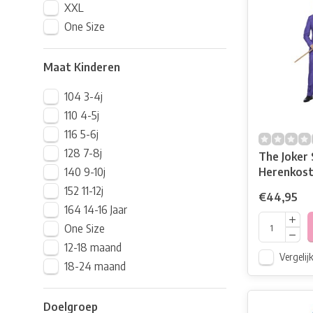
XXL
One Size
Maat Kinderen
104 3-4j
110 4-5j
116 5-6j
128 7-8j
The Joker 
140 9-10j
Herenkos
152 11-12j
€44,95
164 14-16 Jaar
One Size
12-18 maand
Vergelij
18-24 maand
Doelgroep