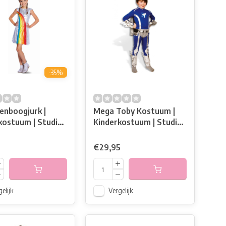
-35%
enboogjurk |
Mega Toby Kostuum |
kostuum | Studio
Kinderkostuum | Studio
100
€29,95
elijk
Vergelijk