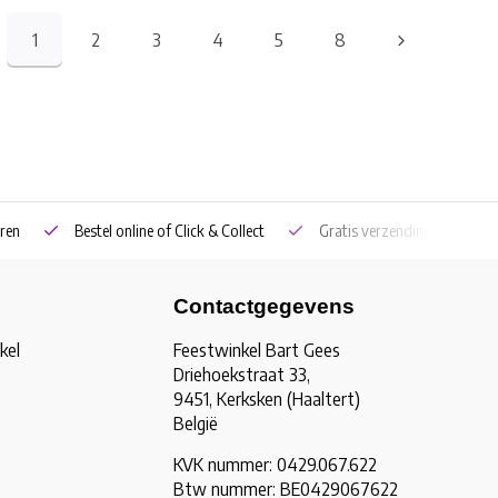
1
2
3
4
5
8
ren
Bestel online of Click & Collect
Gratis verzending vanaf €5
Contactgegevens
kel
Feestwinkel Bart Gees
Driehoekstraat 33,
9451, Kerksken (Haaltert)
België
KVK nummer: 0429.067.622
Btw nummer: BE0429067622