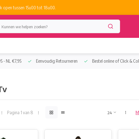
k open tussen 15u00 tot 18u00.
5 - NL €7,95
Eenvoudig Retourneren
Bestel online of Click & Col
Tv
Pagina 1 van 8
M