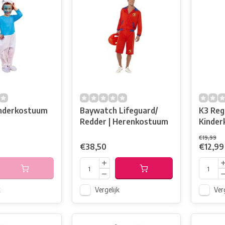
inderkostuum
Baywatch Lifeguard/
K3 Reg
Redder | Herenkostuum
Kinder
100
€19,99
€38,50
€12,99
k
Vergelijk
Verg