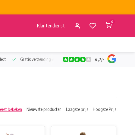
0
Klantendienst
lect
Gratis verzending vanaf €50
Verzending vanaf BE €4,95 - 
4,7
/
5
eest bekeken
Nieuwste producten
Laagste prijs
Hoogste Prijs