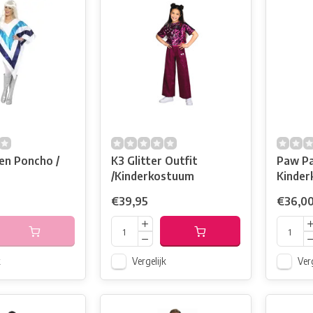
n Poncho /
K3 Glitter Outfit
Paw Pa
/Kinderkostuum
Kinde
€39,95
€36,0
k
Vergelijk
Verg