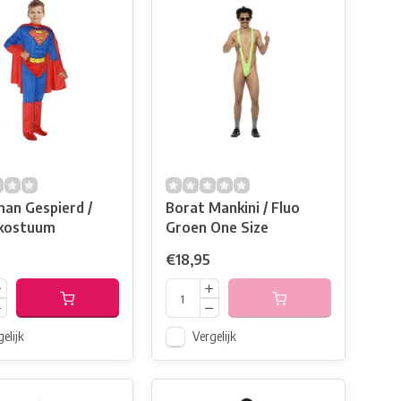
an Gespierd /
Borat Mankini / Fluo
rkostuum
Groen One Size
€18,95
elijk
Vergelijk