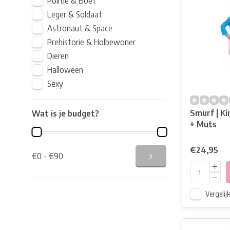
Politie & Boef
Leger & Soldaat
Astronaut & Space
Prehistorie & Holbewoner
Dieren
Halloween
Sexy
Smurf | K
Wat is je budget?
+ Muts
€24,95
€0 - €90
Vergelij