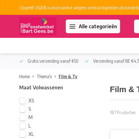
Opgelet! 06/08 is onze winkel wegens omstandigheden uitzonderlij
Alle categorieën
 Collect
Gratis verzending vanaf €50
Verzending vanaf BE €4,9
Home
Thema's
Film & Tv
Maat Volwassenen
Film & 
XS
S
187 Producten
M
L
XL