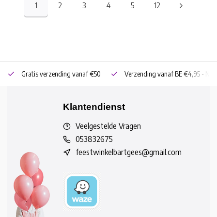
1
2
3
4
5
12
Gratis verzending vanaf €50
Verzending vanaf BE €4,95 - NL 
Klantendienst
Veelgestelde Vragen
053832675
feestwinkelbartgees@gmail.com