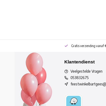
neren
Bestel online of Click & Collect
Gratis verzending vanaf 
Klantendienst
Veelgestelde Vragen
053832675
feestwinkelbartgees