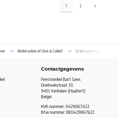
1
2
ren
Bestel online of Click & Collect
Gratis verzending vanaf €5
Contactgegevens
kel
Feestwinkel Bart Gees
Driehoekstraat 33,
9451, Kerksken (Haaltert)
België
KVK nummer: 0429.067.622
Btw nummer: BE0429067622