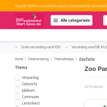
Opgelet! 06/08 is onze winkel wegens omstandigheden uitzonderlij
Alle categorieën
 Collect
Gratis verzending vanaf €50
Verzending vanaf BE €4,9
Home
Feestversiering
Themafeestjes
Zoo Party
Thema
Zoo Par
Verjaardag
Geboorte
42 Producten
Jubileum
Communie
Lentefeest