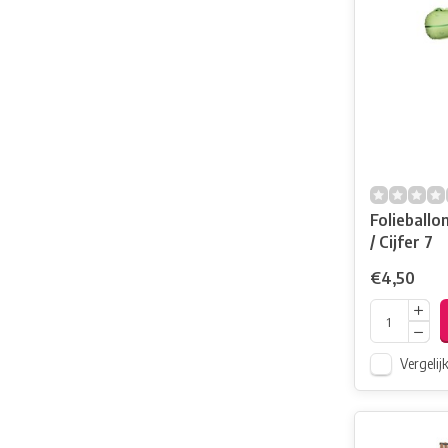
Folieballo
/ Cijfer 7
€4,50
Vergelij