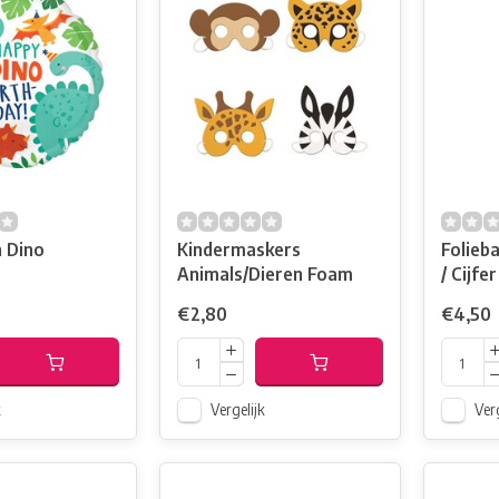
n Dino
Kindermaskers
Folieba
Animals/Dieren Foam
/ Cijfer
€2,80
€4,50
k
Vergelijk
Verg