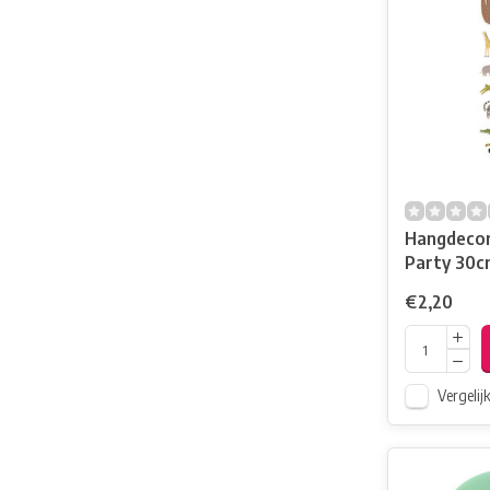
Hangdecor
Party 30cm
Stuks
€2,20
Vergelij