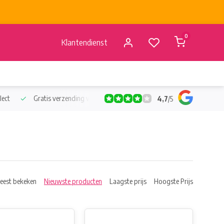
0
Klantendienst
lect
Gratis verzending vanaf €50
Verzending vanaf BE €4,95 - 
4,7
/
5
eest bekeken
Nieuwste producten
Laagste prijs
Hoogste Prijs