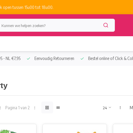
k open tussen 15u00 tot 18u00.
5 - NL €7,95
Eenvoudig Retourneren
Bestel online of Click & Col
ty
Pagina 1 van 2
M