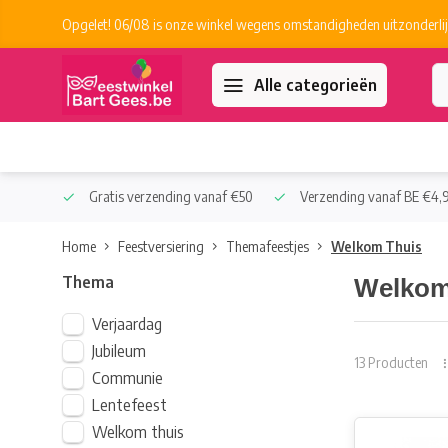
Opgelet! 06/08 is onze winkel wegens omstandigheden uitzonderlij
Alle categorieën
 Collect
Gratis verzending vanaf €50
Verzending vanaf BE €4,9
Home
Feestversiering
Themafeestjes
Welkom Thuis
Thema
Welkom
Verjaardag
Jubileum
13 Producten
Communie
Lentefeest
Welkom thuis