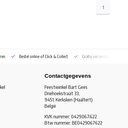
1
ren
Bestel online of Click & Collect
Gratis verzending vanaf €5
Contactgegevens
kel
Feestwinkel Bart Gees
Driehoekstraat 33,
9451, Kerksken (Haaltert)
België
KVK nummer: 0429.067.622
Btw nummer: BE0429067622