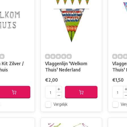
 Kit Zilver /
Vlaggenlijn 'Welkom
Vlagge
huis
Thuis' Nederland
Thuis'
€2,00
€1,50
k
Vergelijk
Verg