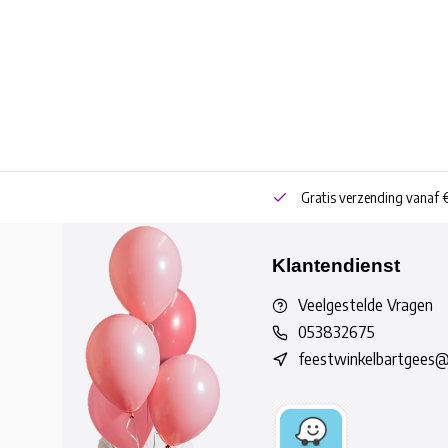
neren
Bestel online of Click & Collect
Gratis verzending vanaf 
Klantendienst
Veelgestelde Vragen
053832675
feestwinkelbartgees