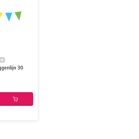
genlijn 30
k