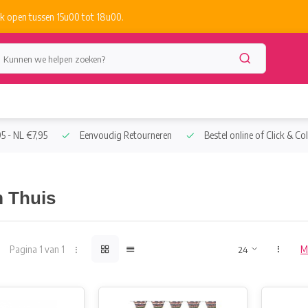
k open tussen 15u00 tot 18u00.
5 - NL €7,95
Eenvoudig Retourneren
Bestel online of Click & Col
 Thuis
Pagina 1 van 1
M