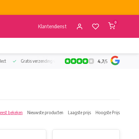
0
Klantendienst
lect
Gratis verzending vanaf €50
Verzending vanaf BE €4,95 - 
4,7
/
5
eest bekeken
Nieuwste producten
Laagste prijs
Hoogste Prijs