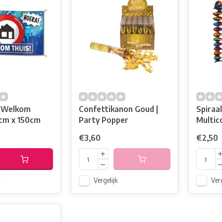
 'Welkom
Confettikanon Goud |
Spiraal
0cm x 150cm
Party Popper
Multic
€3,60
€2,50
k
Vergelijk
Verg