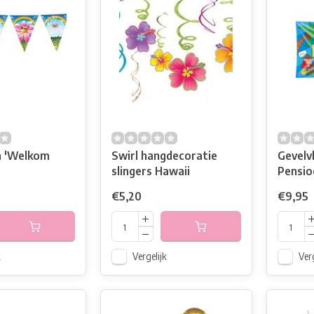
jn 'Welkom
Swirl hangdecoratie
Gevelvl
slingers Hawaii
Pensio
€5,20
€9,95
k
Vergelijk
Verg