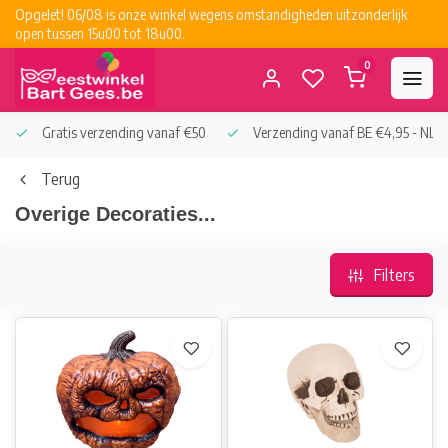
Opgelet! 06/08 is onze winkel wegens omstandigheden uitzonderlijk
open tussen 15u00 tot 18u00.
0
Gratis verzending vanaf €50
Verzending vanaf BE €4,95 - NL €
Terug
Overige Decoraties...
Filters