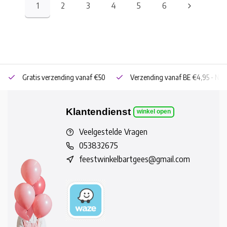
1
2
3
4
5
6
Gratis verzending vanaf €50
Verzending vanaf BE €4,95 - NL 
Klantendienst
winkel open
Veelgestelde Vragen
053832675
feestwinkelbartgees@gmail.com