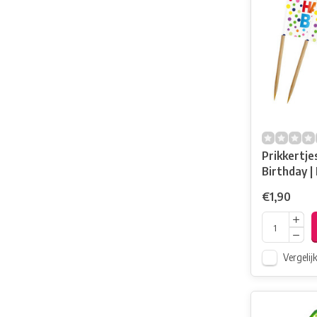
Prikkertje
Birthday |
Dots
€1,90
Vergelij