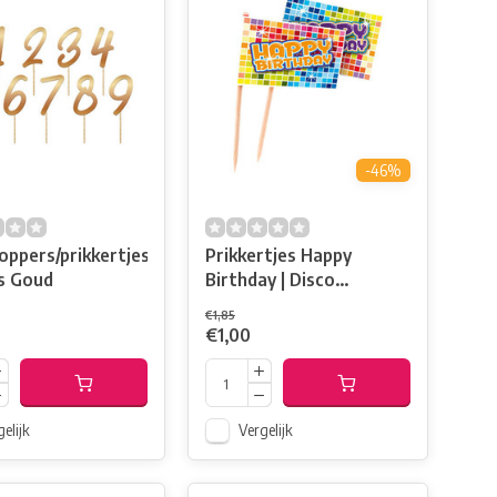
-46%
oppers/prikkertjes
Prikkertjes Happy
rs Goud
Birthday | Disco
Multicolor
€1,85
€1,00
elijk
Vergelijk