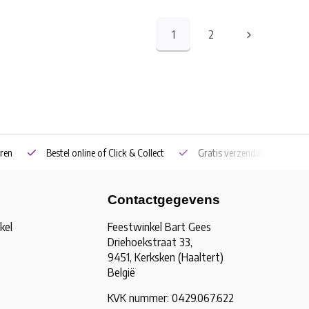
1
2
ren
Bestel online of Click & Collect
Gratis verzending vanaf €5
Contactgegevens
kel
Feestwinkel Bart Gees
Driehoekstraat 33,
9451, Kerksken (Haaltert)
België
KVK nummer: 0429.067.622