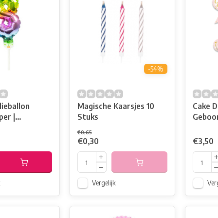
-54%
lieballon
Magische Kaarsjes 10
Cake D
er |
Stuks
Geboort
g
€0,65
€0,30
€3,50
k
Vergelijk
Verg