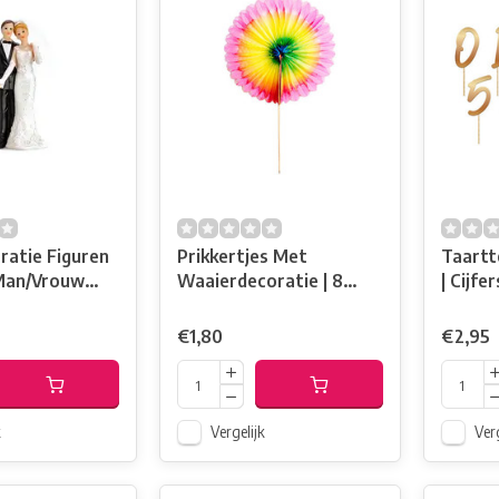
ratie Figuren
Prikkertjes Met
Taartt
Man/Vrouw
Waaierdecoratie | 8
| Cijfe
Stuks
€1,80
€2,95
k
Vergelijk
Verg