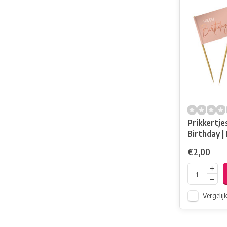
Prikkertje
Birthday |
Elegant
€2,00
Vergelij