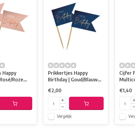
s Happy
Prikkertjes Happy
Cijfer 
 Rosé/Roze
Birthday | Goud/Blauw
Elegant
€2,00
€1,40
k
Vergelijk
Verg