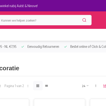
winkel nabij Aalst & Ninove!
5 - NL €7,95
Eenvoudig Retourneren
Bestel online of Click & Col
coratie
Pagina 1 van 2
M