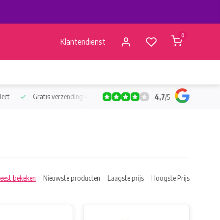
0
Klantendienst
lect
Gratis verzending vanaf €50
Verzending vanaf BE €4,95 - 
4,7
/
5
eest bekeken
Nieuwste producten
Laagste prijs
Hoogste Prijs