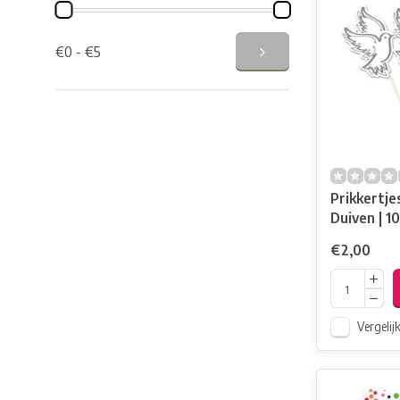
€0 - €5
Prikkertjes
€2,00
Vergelij