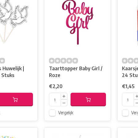
 Huwelijk |
Taarttopper Baby Girl /
Kaarsj
Duiven | 10 Stuks
Roze
24 Stu
€2,20
€1,45
k
Vergelijk
Verg