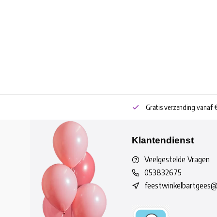
neren
Bestel online of Click & Collect
Gratis verzending vanaf 
Klantendienst
Veelgestelde Vragen
053832675
feestwinkelbartgees