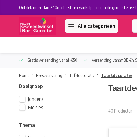
Ontdek meer dan 240m² feest- en winkelplezier in de grootste feest
Alle categorieën
 Collect
Gratis verzending vanaf €50
Verzending vanaf BE €4,9
Home
Feestversiering
Tafeldecoratie
Taartdecoratie
Doelgroep
Taartde
Jongens
Meisjes
40 Producten
Thema