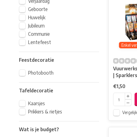
Verjaardag
Geboorte
Huwelijk
Jubileum
Communie
Lentefeest
Enkel ve
Feestdecoratie
Vuurwerkst
Photobooth
| Sparkler
€1,50
Tafeldecoratie
Kaarsjes
Prikkers & rietjes
Vergelij
Wat is je budget?