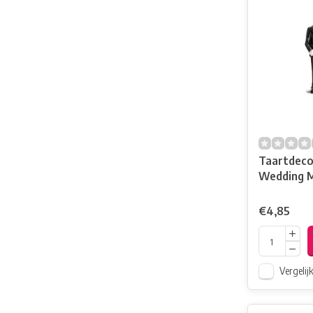
Taartdeco
Wedding 
11cm
€4,85
Vergelij