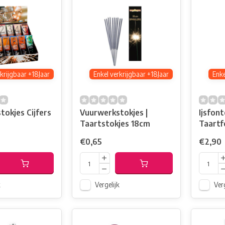
rkrijgbaar +18Jaar
Enkel verkrijgbaar +18Jaar
Enke
okjes Cijfers
Vuurwerkstokjes |
Ijsfont
s
Taartstokjes 18cm
Taartf
€0,65
€2,90
k
Vergelijk
Verg