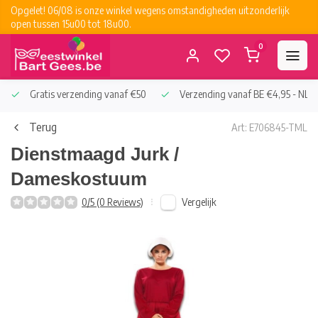
Opgelet! 06/08 is onze winkel wegens omstandigheden uitzonderlijk
open tussen 15u00 tot 18u00.
0
Gratis verzending vanaf €50
Verzending vanaf BE €4,95 - NL €
Terug
Art: E706845-TML
Dienstmaagd Jurk /
Dameskostuum
Vergelijk
0/5 (0 Reviews)