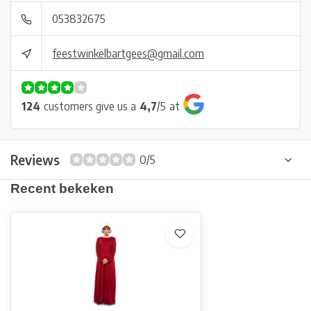
053832675
feestwinkelbartgees@gmail.com
124
customers give us a
4,7
/
5
at
Reviews
0/5
Recent bekeken