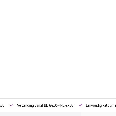
€50
Verzending vanaf BE €4,95 - NL €7,95
Eenvoudig Retourne