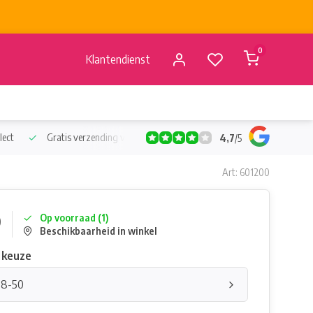
0
Klantendienst
lect
Gratis verzending vanaf €50
Verzending vanaf BE €4,95 - 
4,7
/
5
Art: 601200
0
Op voorraad (1)
Beschikbaarheid in winkel
 keuze
48-50