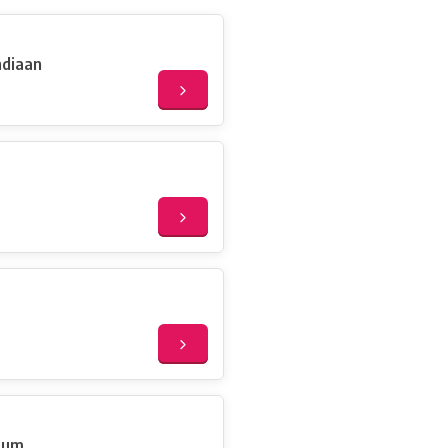
ndiaan
uum