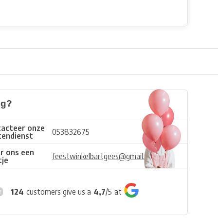
ig?
acteer onze
053832675
tendienst
r ons een
feestwinkelbartgees@gmail.com
tje
124
customers give us a
4,7
/
5
at