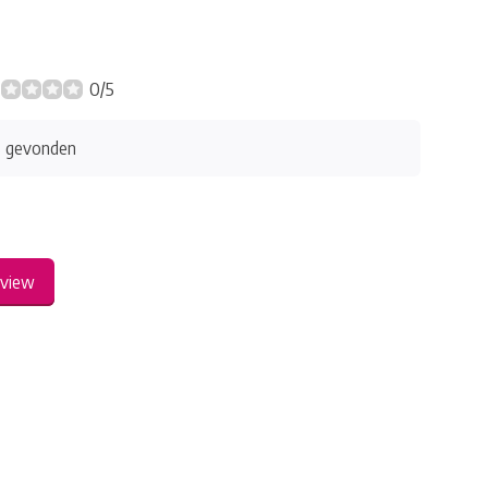
0/5
s gevonden
eview