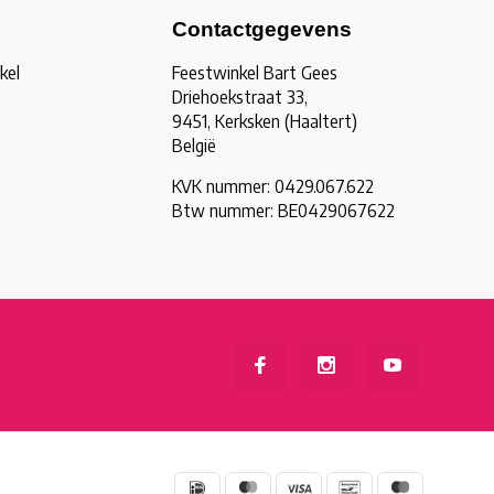
Contactgegevens
kel
Feestwinkel Bart Gees
Driehoekstraat 33,
9451, Kerksken (Haaltert)
België
KVK nummer: 0429.067.622
Btw nummer: BE0429067622