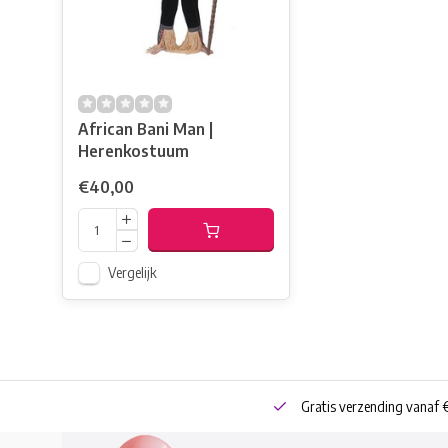
African Bani Man |
Herenkostuum
€40,00
Vergelijk
neren
Bestel online of Click & Collect
Gratis verzending vanaf 