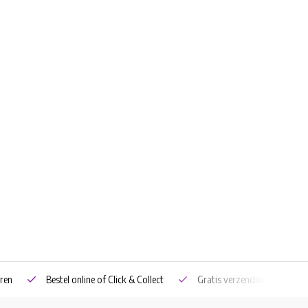
ren
Bestel online of Click & Collect
Gratis verzending vanaf €5