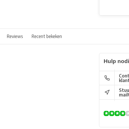
Reviews
Recent bekeken
Hulp nod
Cont
klan
Stuu
mail