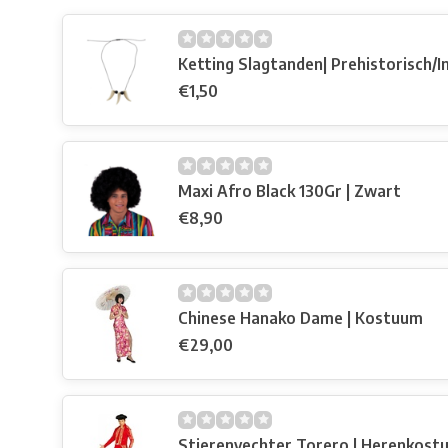
Ketting Slagtanden| Prehistorisch/I
€1,50
Maxi Afro Black 130Gr | Zwart
€8,90
Chinese Hanako Dame | Kostuum
€29,00
Stierenvechter Torero | Herenkost