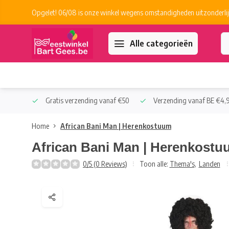
Opgelet! 06/08 is onze winkel wegens omstandigheden uitzonderlij
Alle categorieën
 Collect
Gratis verzending vanaf €50
Verzending vanaf BE €4,9
Home
African Bani Man | Herenkostuum
African Bani Man | Herenkost
0/5 (0 Reviews)
Toon alle:
Thema's
,
Landen