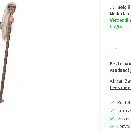
België
Nederland
Verzendin
€7,95
-
Bestel vo
vandaag!
African Ba
Lees mee
Bestel 
Gratis
Verzen
Eenvou