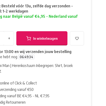
: Besteld vóór 13u, zelfde dag verzonden -
: 1-2 werkdagen
g naar België vanaf €4,95 - Nederland vanaf
+
In winkelwagen
or 13:00 en wij verzenden jouw bestelling
Je hebt nog
06
:
49
:
33
ni Man | Herenkostuum Inbegrepen: Shirt, broek
r
online of Click & Collect
 verzending vanaf €50
ding vanaf BE €4,95 - NL €7,95
dig Retourneren