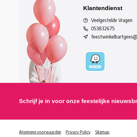
Klantendienst
Veelgestelde Vragen
053832675
feestwinkelbartgees
Schrijf je in voor onze feestelijke nieuwsb
Algemene voorwaarden
Privacy Policy
Sitemap