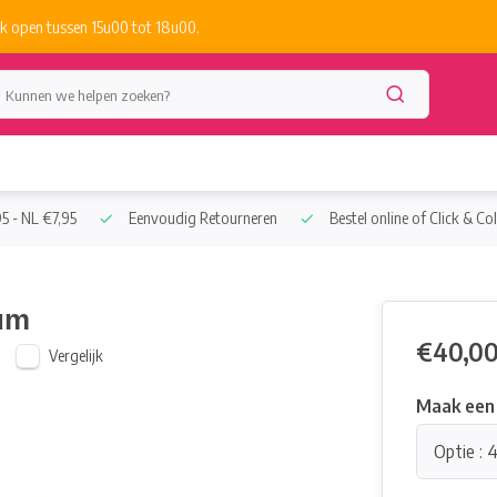
k open tussen 15u00 tot 18u00.
5 - NL €7,95
Eenvoudig Retourneren
Bestel online of Click & Col
uum
€40,0
Vergelijk
Maak een
Optie : 