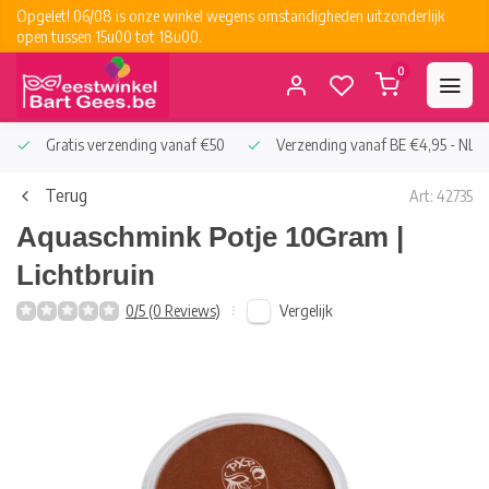
Opgelet! 06/08 is onze winkel wegens omstandigheden uitzonderlijk
open tussen 15u00 tot 18u00.
0
Gratis verzending vanaf €50
Verzending vanaf BE €4,95 - NL €
Terug
Art: 42735
Aquaschmink Potje 10Gram |
Lichtbruin
Vergelijk
0/5 (0 Reviews)