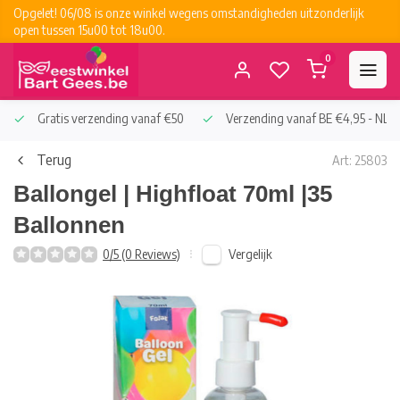
Opgelet! 06/08 is onze winkel wegens omstandigheden uitzonderlijk
open tussen 15u00 tot 18u00.
0
Gratis verzending vanaf €50
Verzending vanaf BE €4,95 - NL €
Terug
Art: 25803
Ballongel | Highfloat 70ml |35
Ballonnen
Vergelijk
0/5 (0 Reviews)