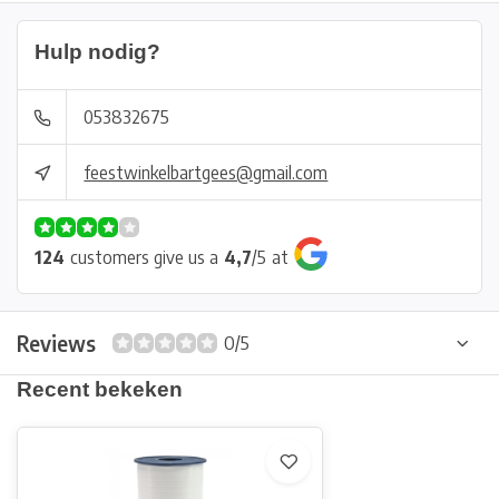
Hulp nodig?
053832675
feestwinkelbartgees@gmail.com
124
customers give us a
4,7
/
5
at
Reviews
0/5
Recent bekeken