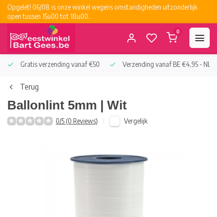
Opgelet! 06/08 is onze winkel wegens omstandigheden uitzonderlijk
open tussen 15u00 tot 18u00.
0
Gratis verzending vanaf €50
Verzending vanaf BE €4,95 - NL €
Terug
Ballonlint 5mm | Wit
Vergelijk
0/5 (0 Reviews)