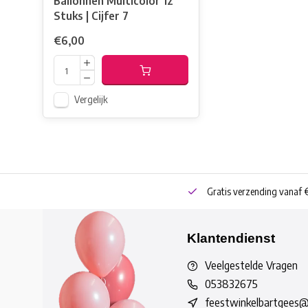
Ballonnen Multicolor 12
Stuks | Cijfer 7
€6,00
Vergelijk
neren
Bestel online of Click & Collect
Gratis verzending vanaf 
Klantendienst
Veelgestelde Vragen
053832675
feestwinkelbartgees