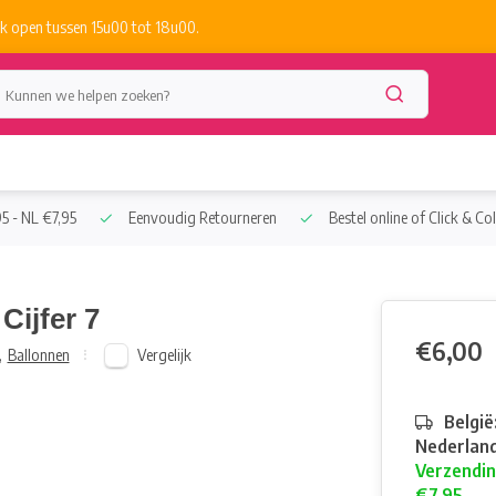
k open tussen 15u00 tot 18u00.
5 - NL €7,95
Eenvoudig Retourneren
Bestel online of Click & Col
Cijfer 7
€6,00
Vergelijk
,
Ballonnen
België
Nederland
Verzendin
€7,95