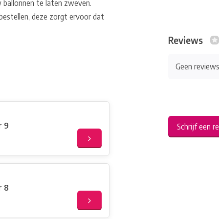
w ballonnen te laten zweven.
jbestellen, deze zorgt ervoor dat
Reviews
Geen review
r 9
Schrijf een r
r 8