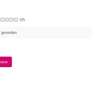
0/5
s gevonden
eview