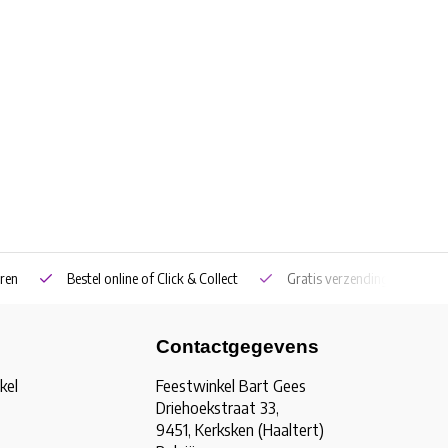
ren
Bestel online of Click & Collect
Gratis verzending vanaf €5
Contactgegevens
kel
Feestwinkel Bart Gees
Driehoekstraat 33,
9451, Kerksken (Haaltert)