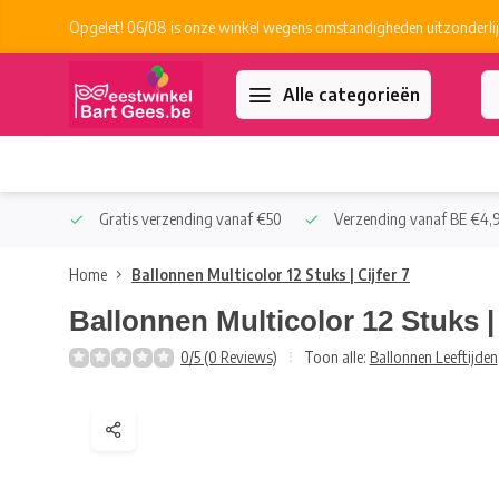
Opgelet! 06/08 is onze winkel wegens omstandigheden uitzonderlij
Alle categorieën
 Collect
Gratis verzending vanaf €50
Verzending vanaf BE €4,9
Home
Ballonnen Multicolor 12 Stuks | Cijfer 7
Ballonnen Multicolor 12 Stuks | 
0/5 (0 Reviews)
Toon alle:
Ballonnen Leeftijden