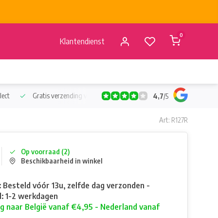
0
Klantendienst
lect
Gratis verzending vanaf €50
Verzending vanaf BE €4,95 - 
4,7
/
5
Art: R127R
Op voorraad (2)
Beschikbaarheid in winkel
: Besteld vóór 13u, zelfde dag verzonden -
: 1-2 werkdagen
g naar België vanaf €4,95 - Nederland vanaf