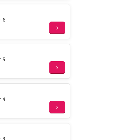
r 6
r 5
r 4
r 3