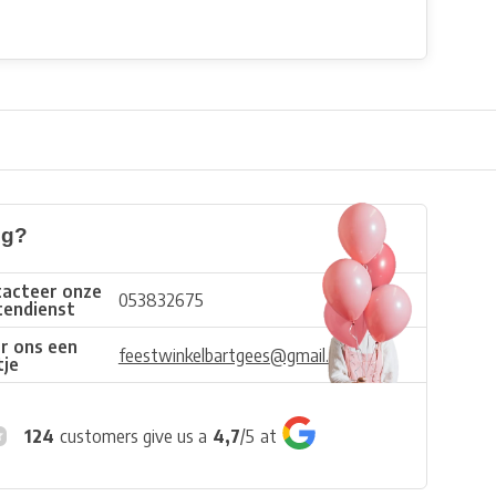
ig?
acteer onze
053832675
tendienst
r ons een
feestwinkelbartgees@gmail.com
tje
124
customers give us a
4,7
/
5
at