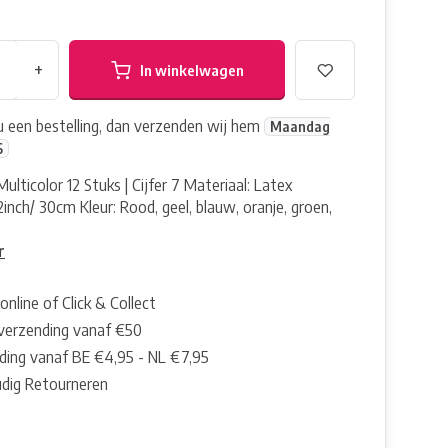
+
In winkelwagen
nu een bestelling, dan verzenden wij hem
Maandag
6
ulticolor 12 Stuks | Cijfer 7 Materiaal: Latex
inch/ 30cm Kleur: Rood, geel, blauw, oranje, groen,
r
online of Click & Collect
 verzending vanaf €50
ding vanaf BE €4,95 - NL €7,95
dig Retourneren