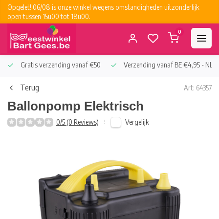
Opgelet! 06/08 is onze winkel wegens omstandigheden uitzonderlijk
open tussen 15u00 tot 18u00.
0
Gratis verzending vanaf €50
Verzending vanaf BE €4,95 - NL €
Terug
Art: 64357
Ballonpomp Elektrisch
Vergelijk
0/5 (0 Reviews)