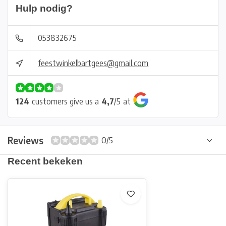
Hulp nodig?
053832675
feestwinkelbartgees@gmail.com
124
customers give us a
4,7
/
5
at
Reviews
0/5
Recent bekeken