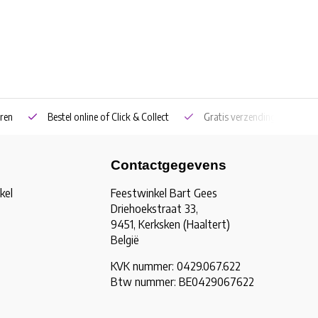
ren
Bestel online of Click & Collect
Gratis verzending vanaf €5
Contactgegevens
kel
Feestwinkel Bart Gees
Driehoekstraat 33,
9451, Kerksken (Haaltert)
België
KVK nummer: 0429.067.622
Btw nummer: BE0429067622