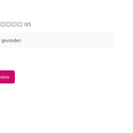
0/5
s gevonden
eview