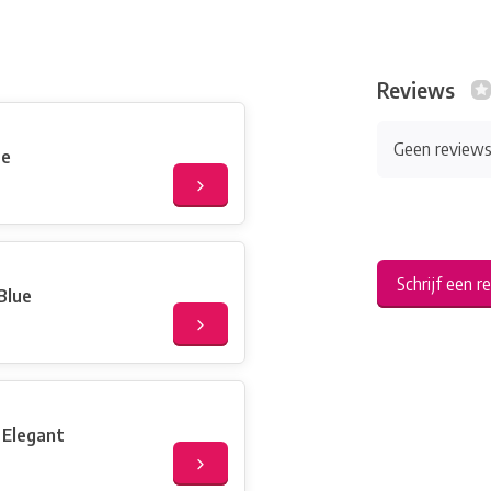
Reviews
Geen review
ue
Schrijf een r
Blue
 Elegant