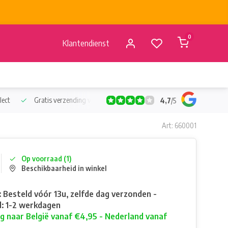
0
Klantendienst
lect
Gratis verzending vanaf €50
Verzending vanaf BE €4,95 - 
4,7
/
5
Art: 660001
Op voorraad (1)
Beschikbaarheid in winkel
: Besteld vóór 13u, zelfde dag verzonden -
: 1-2 werkdagen
g naar België vanaf €4,95 - Nederland vanaf