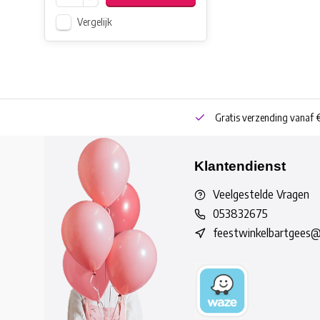
Vergelijk
neren
Bestel online of Click & Collect
Gratis verzending vanaf 
Klantendienst
Veelgestelde Vragen
053832675
feestwinkelbartgees