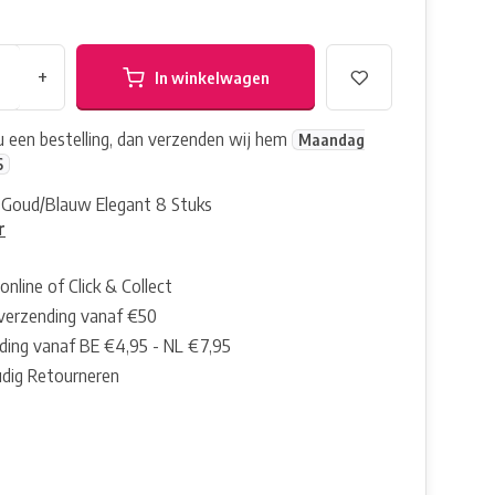
+
In winkelwagen
nu een bestelling, dan verzenden wij hem
Maandag
6
| Goud/Blauw Elegant 8 Stuks
r
online of Click & Collect
 verzending vanaf €50
ding vanaf BE €4,95 - NL €7,95
dig Retourneren