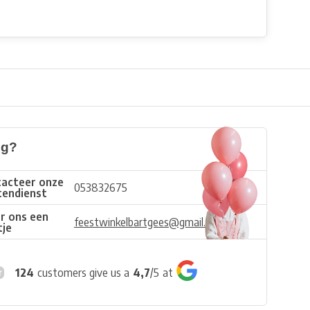
ig?
acteer onze
053832675
tendienst
r ons een
feestwinkelbartgees@gmail.com
tje
124
customers give us a
4,7
/
5
at