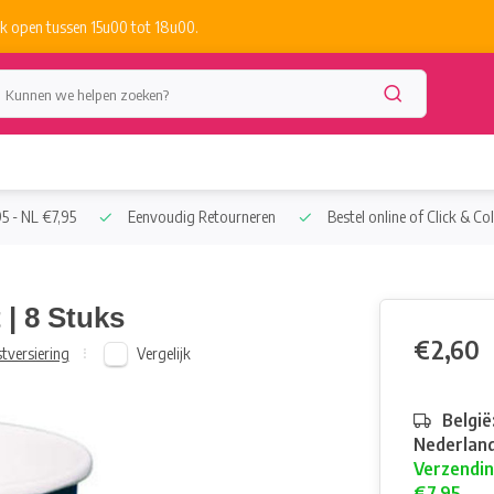
k open tussen 15u00 tot 18u00.
5 - NL €7,95
Eenvoudig Retourneren
Bestel online of Click & Col
 | 8 Stuks
€2,60
Vergelijk
tversiering
België
Nederland
Verzendin
€7,95