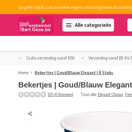
Opgelet! 06/08 is onze winkel wegens omstandigheden uitzonderlij
Alle categorieën
 Collect
Gratis verzending vanaf €50
Verzending vanaf BE €4,9
Home
Bekertjes | Goud/Blauw Elegant | 8 Stuks
Bekertjes | Goud/Blauw Elegant
0/5 (0 Reviews)
Toon alle:
Elegant Chique
,
Fees