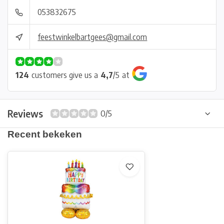
053832675
feestwinkelbartgees@gmail.com
124
customers give us a
4,7
/
5
at
Reviews
0/5
Recent bekeken