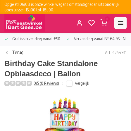
Opgelet! 06/08 is onze winkel wegens omstandigheden uitzonderlijk
open tussen 15u00 tot 18u00.
0
Gratis verzending vanaf €50
Verzending vanaf BE €4,95 - NL €
Terug
Art: 4244911
Birthday Cake Standalone
Opblaasdeco | Ballon
Vergelijk
0/5 (0 Reviews)