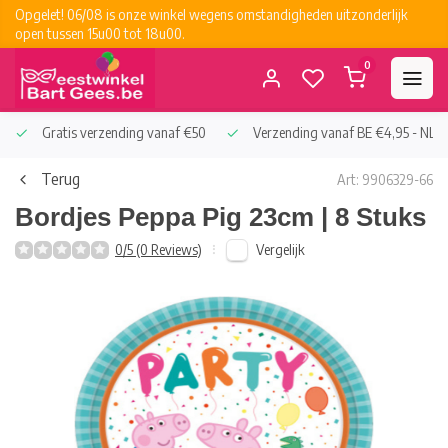
Opgelet! 06/08 is onze winkel wegens omstandigheden uitzonderlijk
open tussen 15u00 tot 18u00.
0
Gratis verzending vanaf €50
Verzending vanaf BE €4,95 - NL €
Terug
Art: 9906329-66
Bordjes Peppa Pig 23cm | 8 Stuks
Vergelijk
0/5 (0 Reviews)