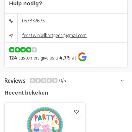
Hulp nodig?
053832675
feestwinkelbartgees@gmail.com
124
customers give us a
4,7
/
5
at
Reviews
0/5
Recent bekeken