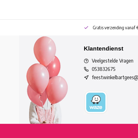
neren
Bestel online of Click & Collect
Gratis verzending vanaf 
Klantendienst
Veelgestelde Vragen
053832675
feestwinkelbartgees