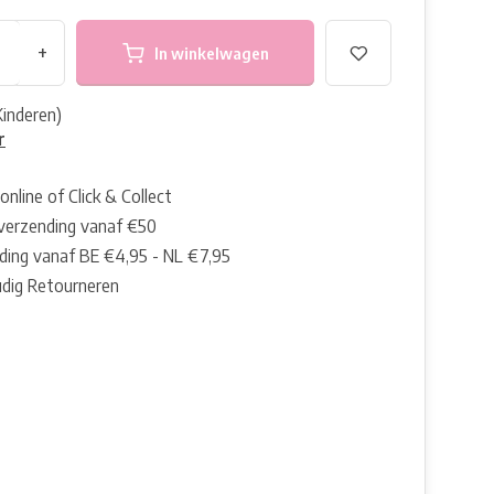
+
In winkelwagen
Kinderen)
r
online of Click & Collect
 verzending vanaf €50
ding vanaf BE €4,95 - NL €7,95
dig Retourneren