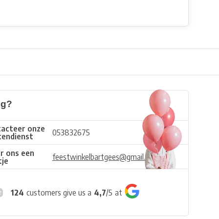
ig?
acteer onze
053832675
tendienst
r ons een
feestwinkelbartgees@gmail.com
tje
124
customers give us a
4,7
/
5
at