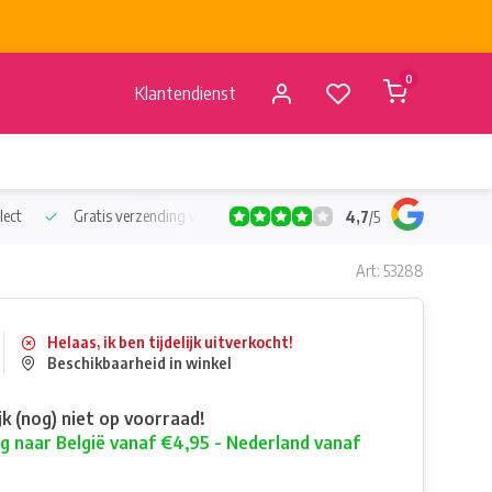
0
Klantendienst
lect
Gratis verzending vanaf €50
Verzending vanaf BE €4,95 - 
4,7
/
5
Art: 53288
Helaas, ik ben tijdelijk uitverkocht!
Beschikbaarheid in winkel
ijk (nog) niet op voorraad!
g naar België vanaf €4,95 - Nederland vanaf