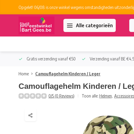
Opgelet! 06/08 is onze winkel wegens omstandigheden uitzonderlij
Alle categorieën
 Collect
Gratis verzending vanaf €50
Verzending vanaf BE €4,9
Home
Camouflagehelm Kinderen / Leger
Camouflagehelm Kinderen / Le
0/5 (0 Reviews)
Toon alle:
Helmen
,
Accessoire