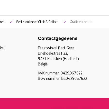
ren
Bestel online of Click & Collect
Gratis verzending vanaf €5
Contactgegevens
kel
Feestwinkel Bart Gees
Driehoekstraat 33,
9451, Kerksken (Haaltert)
België
KVK nummer: 0429.067.622
Btw nummer: BE0429067622