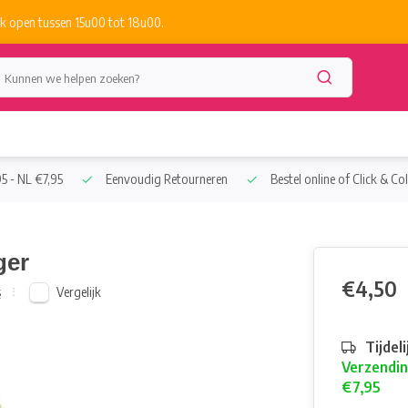
k open tussen 15u00 tot 18u00.
5 - NL €7,95
Eenvoudig Retourneren
Bestel online of Click & Col
ger
€4,50
Vergelijk
s
Tijdel
Verzendin
€7,95