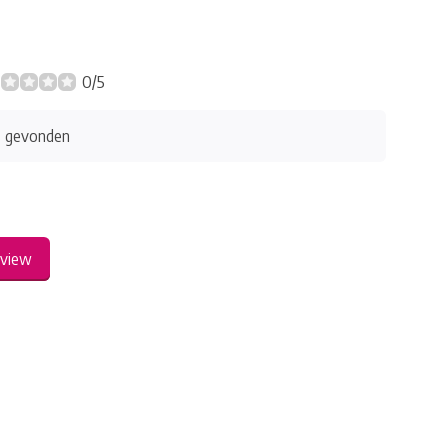
0/5
s gevonden
eview