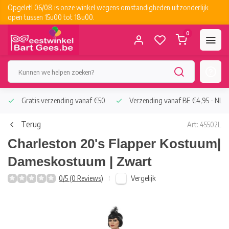
Opgelet! 06/08 is onze winkel wegens omstandigheden uitzonderlijk
open tussen 15u00 tot 18u00.
0
Gratis verzending vanaf €50
Verzending vanaf BE €4,95 - NL €
Terug
Art: 45502L
Charleston 20's Flapper Kostuum|
Dameskostuum | Zwart
Vergelijk
0/5 (0 Reviews)