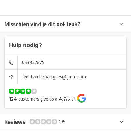
Misschien vind je dit ook leuk?
Hulp nodig?
053832675
feestwinkelbartgees@gmail.com
124
customers give us a
4,7
/
5
at
Reviews
0/5