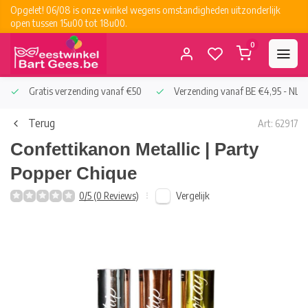
Opgelet! 06/08 is onze winkel wegens omstandigheden uitzonderlijk
open tussen 15u00 tot 18u00.
0
Gratis verzending vanaf €50
Verzending vanaf BE €4,95 - NL €
Terug
Art: 62917
Confettikanon Metallic | Party
Popper Chique
Vergelijk
0/5 (0 Reviews)