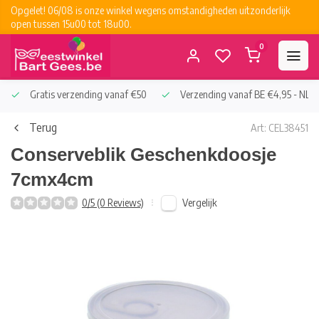
Opgelet! 06/08 is onze winkel wegens omstandigheden uitzonderlijk
open tussen 15u00 tot 18u00.
0
Gratis verzending vanaf €50
Verzending vanaf BE €4,95 - NL €
Terug
Art: CEL38451
Conserveblik Geschenkdoosje
7cmx4cm
Vergelijk
0/5 (0 Reviews)