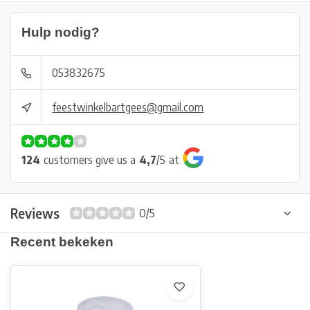
Hulp nodig?
053832675
feestwinkelbartgees@gmail.com
124
customers give us a
4,7
/
5
at
Reviews
0/5
Recent bekeken