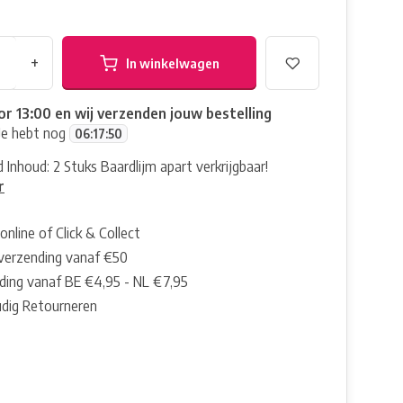
+
In winkelwagen
or 13:00 en wij verzenden jouw bestelling
Je hebt nog
06
:
17
:
50
 Inhoud: 2 Stuks Baardlijm apart verkrijgbaar!
r
online of Click & Collect
 verzending vanaf €50
ding vanaf BE €4,95 - NL €7,95
dig Retourneren