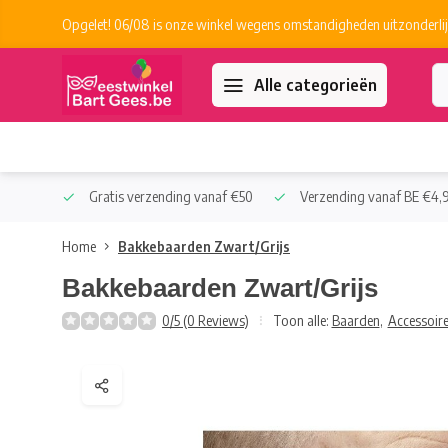
Opgelet! 06/08 is onze winkel wegens omstandigheden uitzonderlij
Alle categorieën
 Collect
Gratis verzending vanaf €50
Verzending vanaf BE €4,9
Home
Bakkebaarden Zwart/Grijs
Bakkebaarden Zwart/Grijs
0/5 (0 Reviews)
Toon alle:
Baarden
,
Accessoir