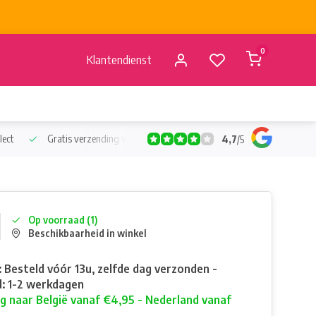
0
Klantendienst
lect
Gratis verzending vanaf €50
Verzending vanaf BE €4,95 - 
4,7
/
5
Op voorraad (1)
Beschikbaarheid in winkel
: Besteld vóór 13u, zelfde dag verzonden -
: 1-2 werkdagen
g naar België vanaf €4,95 - Nederland vanaf