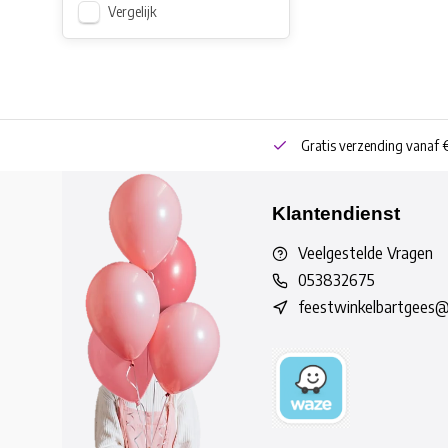
Vergelijk
neren
Bestel online of Click & Collect
Gratis verzending vanaf 
Klantendienst
Veelgestelde Vragen
053832675
feestwinkelbartgees