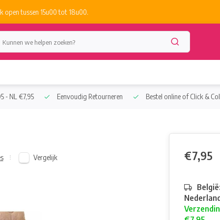
k open tussen 15u00 tot 18u00.
5 - NL €7,95
Eenvoudig Retourneren
Bestel online of Click & Col
€7,95
Vergelijk
es
België
Nederland
Verzendin
€7,95