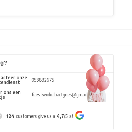
ig?
acteer onze
053832675
tendienst
r ons een
feestwinkelbartgees@gmail.com
tje
124
customers give us a
4,7
/
5
at