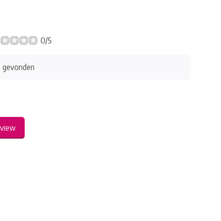
0/5
s gevonden
eview