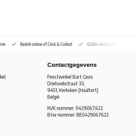
ren
Bestel online of Click & Collect
Gratis verzending vanaf €5
Contactgegevens
kel
Feestwinkel Bart Gees
Driehoekstraat 33,
9451, Kerksken (Haaltert)
België
KVK nummer: 0429.067.622
Btw nummer: BE0429067622