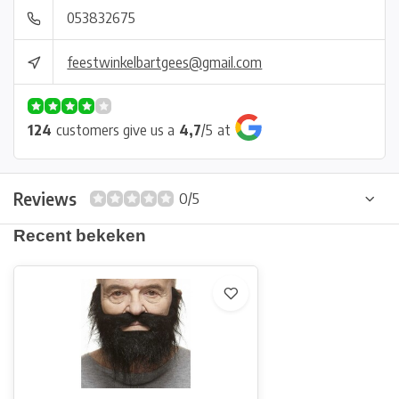
053832675
feestwinkelbartgees@gmail.com
124
customers give us a
4,7
/
5
at
Reviews
0/5
Recent bekeken