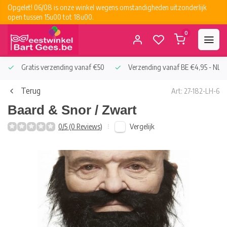
Opgelet! 06/08 is onze winkel wegens omstandigheden uitzonderlijk
open tussen 15u00 tot 18u00.
0
Gratis verzending vanaf €50
Verzending vanaf BE €4,95 - NL €
Terug
Art: 27-182-LH-6
Baard & Snor / Zwart
Vergelijk
0/5 (0 Reviews)