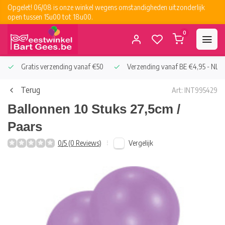
Opgelet! 06/08 is onze winkel wegens omstandigheden uitzonderlijk
open tussen 15u00 tot 18u00.
0
Gratis verzending vanaf €50
Verzending vanaf BE €4,95 - NL €
Terug
Art: INT995429
Ballonnen 10 Stuks 27,5cm /
Paars
Vergelijk
0/5 (0 Reviews)