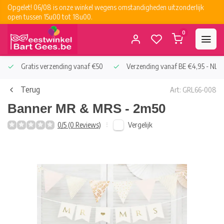
Opgelet! 06/08 is onze winkel wegens omstandigheden uitzonderlijk
open tussen 15u00 tot 18u00.
0
Gratis verzending vanaf €50
Verzending vanaf BE €4,95 - NL €
Terug
Art: GRL66-008
Banner MR & MRS - 2m50
Vergelijk
0/5 (0 Reviews)