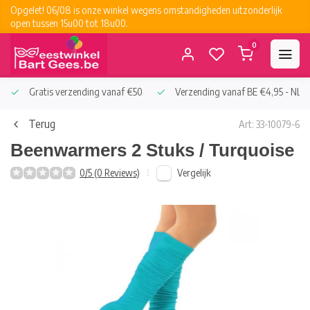
Opgelet! 06/08 is onze winkel wegens omstandigheden uitzonderlijk
open tussen 15u00 tot 18u00.
0
Gratis verzending vanaf €50
Verzending vanaf BE €4,95 - NL €
Terug
Art: 33-10079-6
Beenwarmers 2 Stuks / Turquoise
Vergelijk
0/5 (0 Reviews)