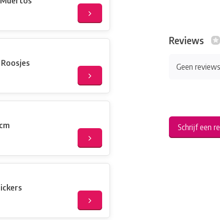
s Muertos
Reviews
 Roosjes
Geen review
5cm
Schrijf een r
ickers