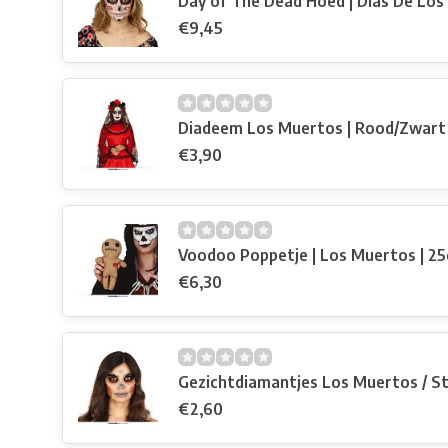
Day of The Dead Hoed | Dias De Lo
€9,45
Diadeem Los Muertos | Rood/Zwart
€3,90
Voodoo Poppetje | Los Muertos | 2
€6,30
Gezichtdiamantjes Los Muertos / St
€2,60