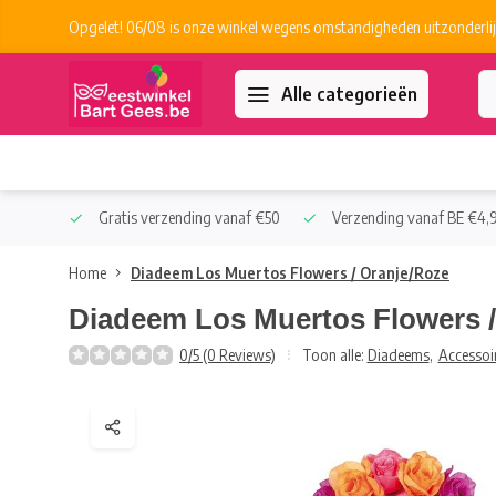
Opgelet! 06/08 is onze winkel wegens omstandigheden uitzonderlij
Alle categorieën
 Collect
Gratis verzending vanaf €50
Verzending vanaf BE €4,9
Home
Diadeem Los Muertos Flowers / Oranje/Roze
Diadeem Los Muertos Flowers /
0/5 (0 Reviews)
Toon alle:
Diadeems
,
Accessoi