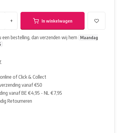
+
In winkelwagen
nu een bestelling, dan verzenden wij hem
Maandag
6
r
online of Click & Collect
 verzending vanaf €50
ding vanaf BE €4,95 - NL €7,95
dig Retourneren