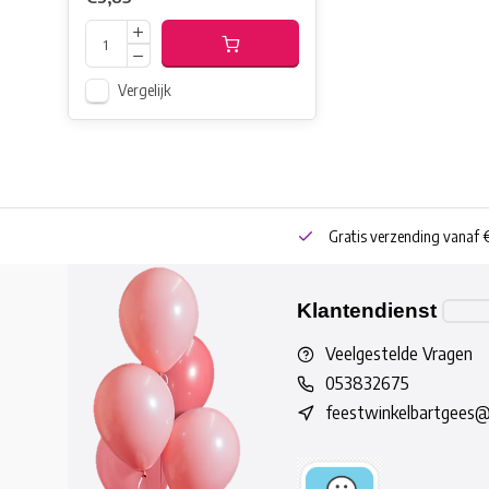
Vergelijk
neren
Bestel online of Click & Collect
Gratis verzending vanaf 
Klantendienst
Veelgestelde Vragen
053832675
feestwinkelbartgees