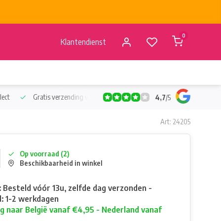
0
Klantendienst
lect
Gratis verzending vanaf €50
Verzending vanaf BE €4,95 - 
4,7
/
5
Art: 24205
Op voorraad (2)
Beschikbaarheid in winkel
: Besteld vóór 13u, zelfde dag verzonden -
: 1-2 werkdagen
g naar België vanaf €4,95 - Nederland vanaf