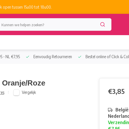
k open tussen 15u00 tot 18u00.
5 - NL €7,95
Eenvoudig Retourneren
Bestel online of Click & Col
 Oranje/Roze
€3,85
Vergelijk
res
België
Nederland
Verzendin
€7,95