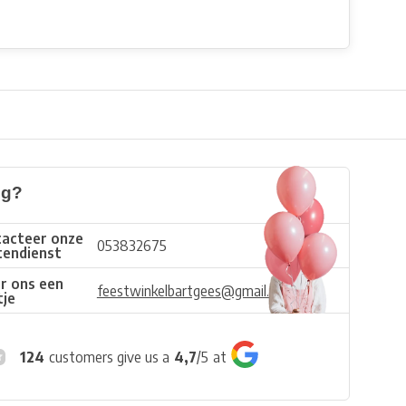
ig?
acteer onze
053832675
tendienst
r ons een
feestwinkelbartgees@gmail.com
tje
124
customers give us a
4,7
/
5
at