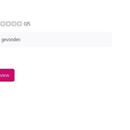
0/5
s gevonden
eview