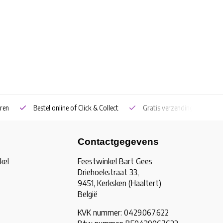
ren
Bestel online of Click & Collect
Gratis verzending vanaf €5
Contactgegevens
kel
Feestwinkel Bart Gees
Driehoekstraat 33,
9451, Kerksken (Haaltert)
België
KVK nummer: 0429.067.622