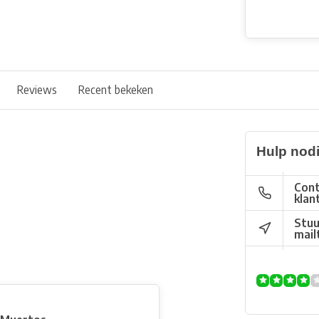
Reviews
Recent bekeken
Hulp nod
Cont
klan
Stuu
mail