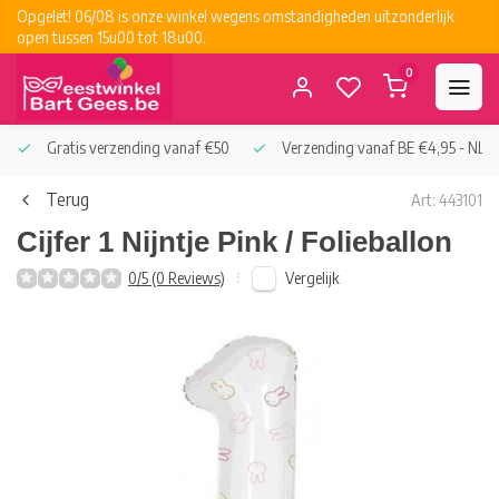
Opgelet! 06/08 is onze winkel wegens omstandigheden uitzonderlijk
open tussen 15u00 tot 18u00.
0
Gratis verzending vanaf €50
Verzending vanaf BE €4,95 - NL €
Terug
Art: 443101
Cijfer 1 Nijntje Pink / Folieballon
Vergelijk
0/5 (0 Reviews)