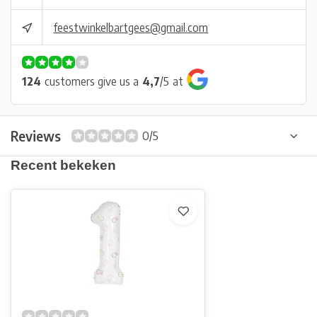
feestwinkelbartgees@gmail.com
124
customers give us a
4,7
/
5
at
Reviews
0/5
Recent bekeken