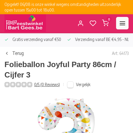
Opgelet! 06/08 is onze winkel wegens omstandigheden uitzonderlijk
open tussen 15u00 tot 18u00.
0
Gratis verzending vanaf €50
Verzending vanaf BE €4,95 - NL €
Terug
Art: 64173
Folieballon Joyful Party 86cm /
Cijfer 3
Vergelijk
0/5 (0 Reviews)