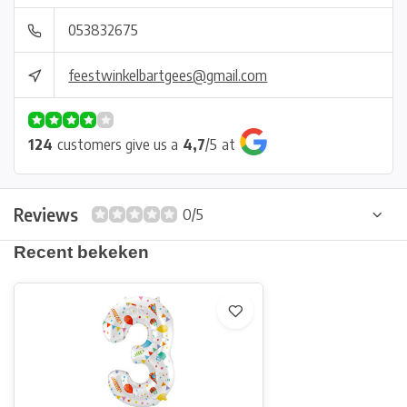
053832675
feestwinkelbartgees@gmail.com
124
customers give us a
4,7
/
5
at
Reviews
0/5
Recent bekeken