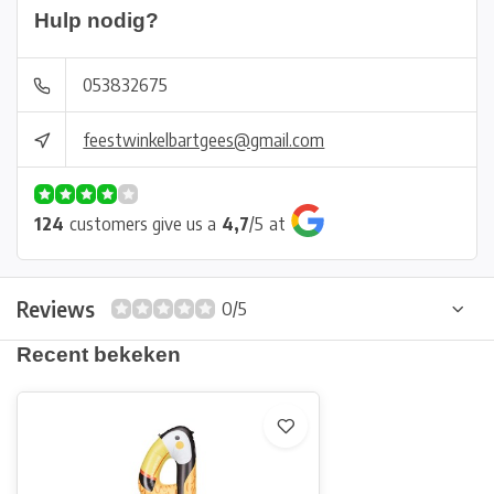
Hulp nodig?
053832675
feestwinkelbartgees@gmail.com
124
customers give us a
4,7
/
5
at
Reviews
0/5
Recent bekeken