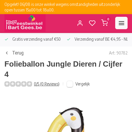
Opgelet! 06/08 is onze winkel wegens omstandigheden uitzonderlijk
open tussen 15u00 tot 18u00.
0
Gratis verzending vanaf €50
Verzending vanaf BE €4,95 - NL €
Terug
Art: 90782
Folieballon Jungle Dieren / Cijfer
4
Vergelijk
0/5 (0 Reviews)