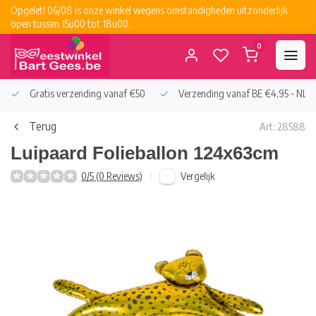
Opgelet! 06/08 is onze winkel wegens omstandigheden uitzonderlijk
open tussen 15u00 tot 18u00.
0
Gratis verzending vanaf €50
Verzending vanaf BE €4,95 - NL €
Terug
Art: 28588
Luipaard Folieballon 124x63cm
Vergelijk
0/5 (0 Reviews)