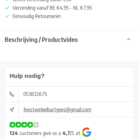
Verzending vanaf BE €4,95 - NL €7,95
Eenvoudig Retourneren
Beschrijving / Productvideo
Hulp nodig?
053832675
feestwinkelbartgees@gmail.com
124
customers give us a
4,7
/
5
at