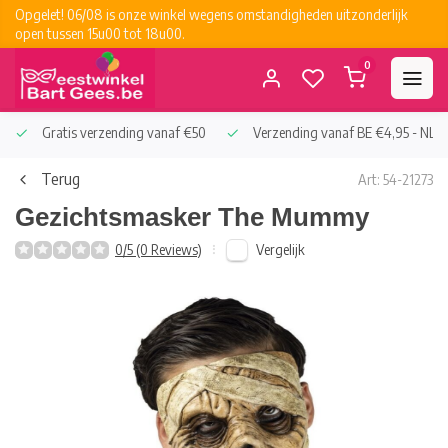
Opgelet! 06/08 is onze winkel wegens omstandigheden uitzonderlijk
open tussen 15u00 tot 18u00.
0
Gratis verzending vanaf €50
Verzending vanaf BE €4,95 - NL €
Terug
Art: 54-21273
Gezichtsmasker The Mummy
Vergelijk
0/5 (0 Reviews)