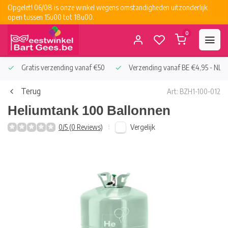
Opgelet! 06/08 is onze winkel wegens omstandigheden uitzonderlijk
open tussen 15u00 tot 18u00.
0
Gratis verzending vanaf €50
Verzending vanaf BE €4,95 - NL €
Terug
Art: BZH1-100-012
Heliumtank 100 Ballonnen
Vergelijk
0/5 (0 Reviews)