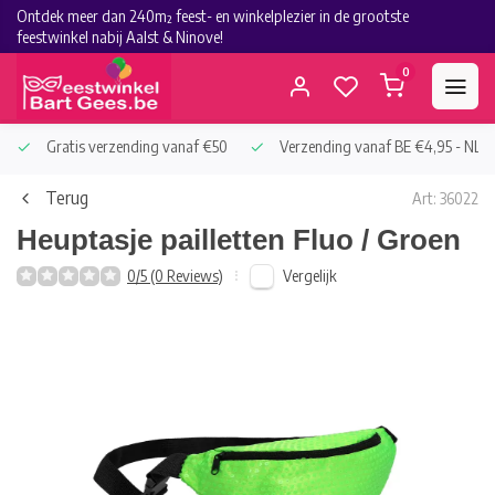
Ontdek meer dan 240m² feest- en winkelplezier in de grootste
feestwinkel nabij Aalst & Ninove!
0
Gratis verzending vanaf €50
Verzending vanaf BE €4,95 - NL €
Terug
Art: 36022
Heuptasje pailletten Fluo / Groen
Vergelijk
0/5 (0 Reviews)