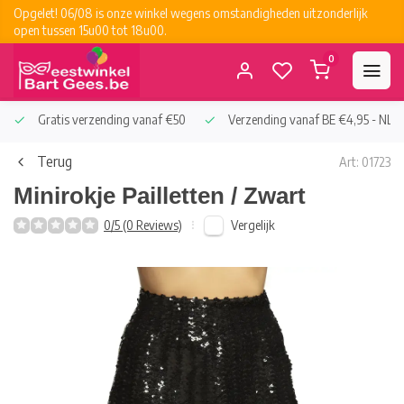
Opgelet! 06/08 is onze winkel wegens omstandigheden uitzonderlijk
open tussen 15u00 tot 18u00.
0
Gratis verzending vanaf €50
Verzending vanaf BE €4,95 - NL €
Terug
Art: 01723
Minirokje Pailletten / Zwart
Vergelijk
0/5 (0 Reviews)