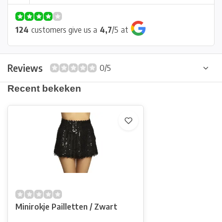
124
customers give us a
4,7
/
5
at
Reviews
0/5
Recent bekeken
Minirokje Pailletten / Zwart