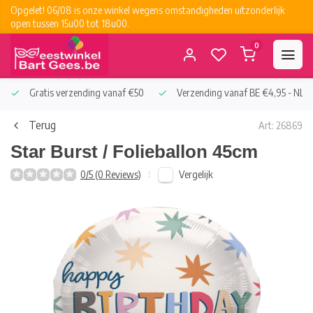
Opgelet! 06/08 is onze winkel wegens omstandigheden uitzonderlijk
open tussen 15u00 tot 18u00.
0
Gratis verzending vanaf €50
Verzending vanaf BE €4,95 - NL €
Terug
Art: 26869
Star Burst / Folieballon 45cm
Vergelijk
0/5 (0 Reviews)