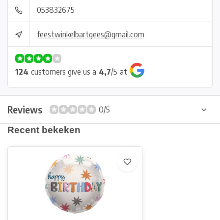
053832675
feestwinkelbartgees@gmail.com
124
customers give us a
4,7
/
5
at
Reviews
0/5
Recent bekeken