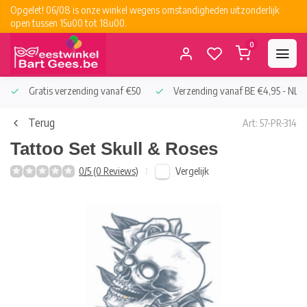
Opgelet! 06/08 is onze winkel wegens omstandigheden uitzonderlijk
open tussen 15u00 tot 18u00.
0
Gratis verzending vanaf €50
Verzending vanaf BE €4,95 - NL €
Terug
Art: 57-PR-314
Tattoo Set Skull & Roses
Vergelijk
0/5 (0 Reviews)