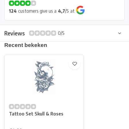
124
customers give us a
4,7
/
5
at
Reviews
0/5
Recent bekeken
Tattoo Set Skull & Roses