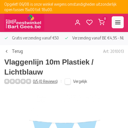
Opgelet! 06/08 is onze winkel wegens omstandigheden uitzonderlijk
open tussen 15u00 tot 18u00.
0
Gratis verzending vanaf €50
Verzending vanaf BE €4,95 - NL €
Terug
Art: 2010013
Vlaggenlijn 10m Plastiek /
Lichtblauw
Vergelijk
0/5 (0 Reviews)